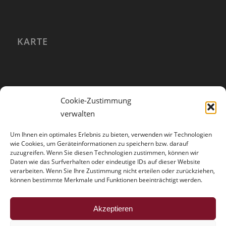
KARTE
Cookie-Zustimmung
verwalten
Um Ihnen ein optimales Erlebnis zu bieten, verwenden wir Technologien
wie Cookies, um Geräteinformationen zu speichern bzw. darauf
zuzugreifen. Wenn Sie diesen Technologien zustimmen, können wir
Daten wie das Surfverhalten oder eindeutige IDs auf dieser Website
verarbeiten. Wenn Sie Ihre Zustimmung nicht erteilen oder zurückziehen,
können bestimmte Merkmale und Funktionen beeinträchtigt werden.
HINWEISE
Akzeptieren
Der Trouble mit der Vollmacht