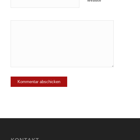
Website
Ja, füge
mich zu der
Mailingliste
hinzu!
KONTAKT